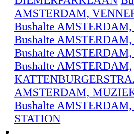
DIEMERPARKLAAN
Bu
AMSTERDAM, VENNE
Bushalte AMSTERDAM
Bushalte AMSTERDAM
Bushalte AMSTERDAM
Bushalte AMSTERDAM,
KATTENBURGERSTRA
AMSTERDAM, MUZIEK
Bushalte AMSTERDAM
STATION