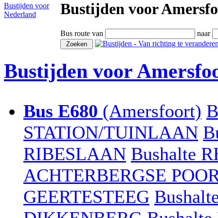
Bustijden voor Amersfo
Bustijden voor
Nederland
Bus route van
naar
Bustijden voor Amersfo
Bus E680
(Amersfoort)
B
STATION/TUINLAAN
B
RIBESLAAN
Bushalte 
ACHTERBERGSE POO
GEERTESTEEG
Bushal