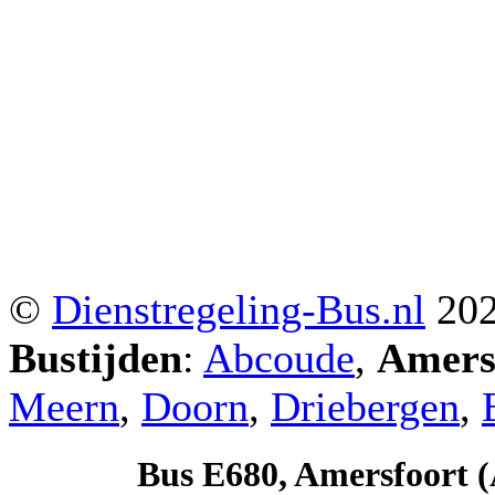
©
Dienstregeling-Bus.nl
20
Bustijden
:
Abcoude
,
Amers
Meern
,
Doorn
,
Driebergen
,
Bus E680, Amersfoort (