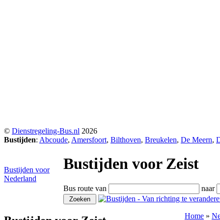
©
Dienstregeling-Bus.nl
2026
Bustijden
:
Abcoude
,
Amersfoort
,
Bilthoven
,
Breukelen
,
De Meern
,
Bustijden voor Zeist
Bustijden voor
Nederland
Bus route van
naar
Home
»
Ne