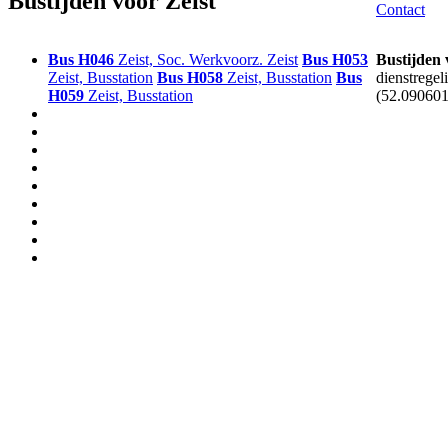
Bustijden voor Zeist
Contact
Bus
H046
Zeist, Soc. Werkvoorz. Zeist
Bus
H053
Bustijden 
Zeist, Busstation
Bus
H058
Zeist, Busstation
Bus
dienstregel
H059
Zeist, Busstation
(
52.09060