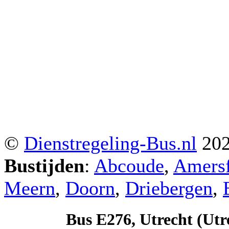
©
Dienstregeling-Bus.nl
20
Bustijden
:
Abcoude
,
Amersf
Meern
,
Doorn
,
Driebergen
,
Bus E276, Utrecht (Utr