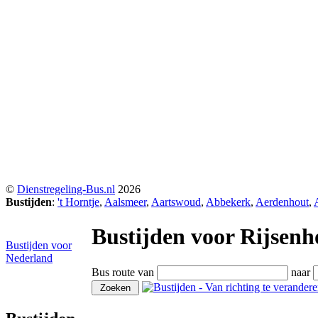
©
Dienstregeling-Bus.nl
2026
Bustijden
:
't Horntje
,
Aalsmeer
,
Aartswoud
,
Abbekerk
,
Aerdenhout
,
Bustijden voor Rijsenh
Bustijden voor
Nederland
Bus route van
naar