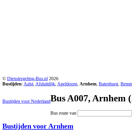
©
Dienstregeling-Bus.nl
2026
Bustijden
:
Aalst
,
Afsluitdijk
,
Apeldoorn
,
Arnhem
,
Batenburg
,
Bemm
Bus A007, Arnhem (
Bustijden voor Nederland
Bus route van
Bustijden voor Arnhem