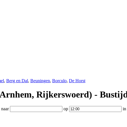
el
,
Berg en Dal
,
Beuningen
,
Borculo
,
De Horst
Arnhem, Rijkerswoerd) - Bustij
naar
op
i