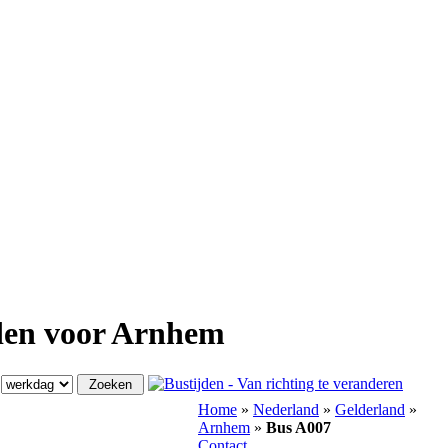
den voor Arnhem
n
Home
»
Nederland
»
Gelderland
»
Arnhem
»
Bus A007
Contact