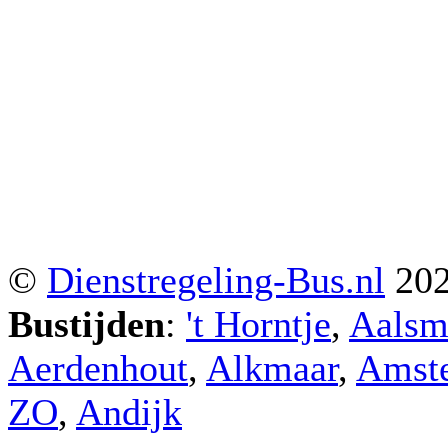
©
Dienstregeling-Bus.nl
20
Bustijden
:
't Horntje
,
Aalsm
Aerdenhout
,
Alkmaar
,
Amste
ZO
,
Andijk