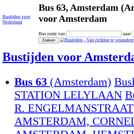
Bus 63, Amsterdam (Am
voor Amsterdam
Bustijden voor
Nederland
Bus route van
naar
Bustijden voor Amster
Bus 63
(Amsterdam)
Bus
STATION LELYLAAN
B
R. ENGELMANSTRAAT
AMSTERDAM, CORNEL