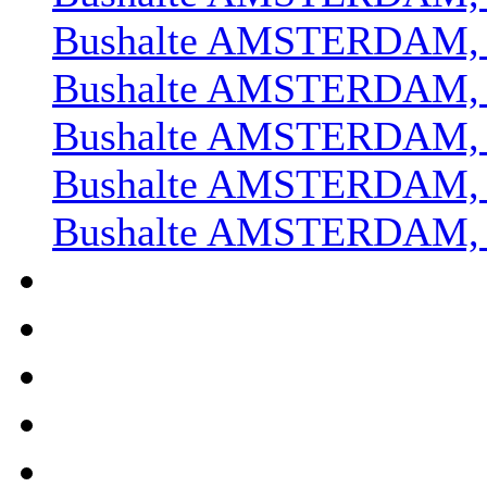
Bushalte AMSTERDA
Bushalte AMSTERDAM
Bushalte AMSTERDAM
Bushalte AMSTERDAM
Bushalte AMSTERDAM